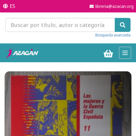
ES
libreria@azacan.org
Búsqueda avanzada
Toggl
navig