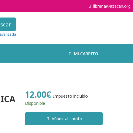
libreria@azacan.org
scar
avanzada
MI CARRITO
12.00€
TICA
Impuesto incluido
Disponible
Añadir al carrito