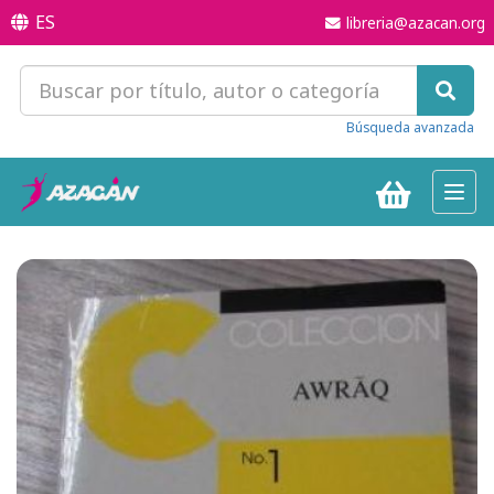
ES
libreria@azacan.org
Búsqueda avanzada
Toggl
navig