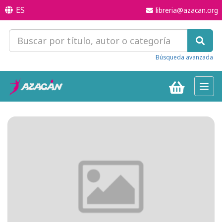
ES
libreria@azacan.org
Búsqueda avanzada
Toggl
navig