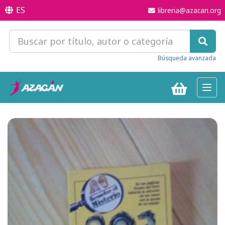
ES
libreria@azacan.org
Búsqueda avanzada
Toggl
navig