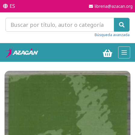
ES
libreria@azacan.org
Búsqueda avanzada
Toggl
navig