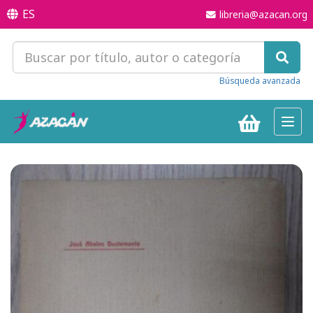
ES
libreria@azacan.org
Búsqueda avanzada
Toggl
navig