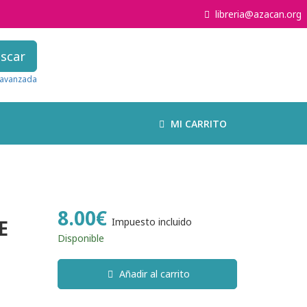
libreria@azacan.org
scar
avanzada
MI CARRITO
8.00€
E
Impuesto incluido
Disponible
Añadir al carrito