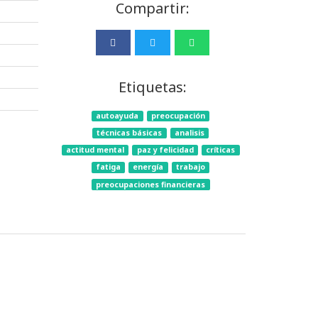
Compartir:
Etiquetas:
autoayuda
preocupación
técnicas básicas
analisis
actitud mental
paz y felicidad
críticas
fatiga
energía
trabajo
preocupaciones financieras