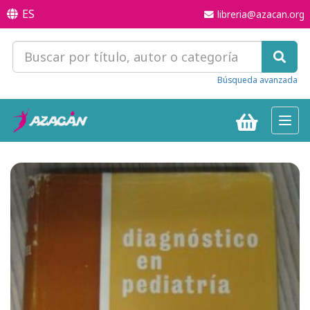
ES
libreria@azacan.org
Búsqueda avanzada
Toggl
navig