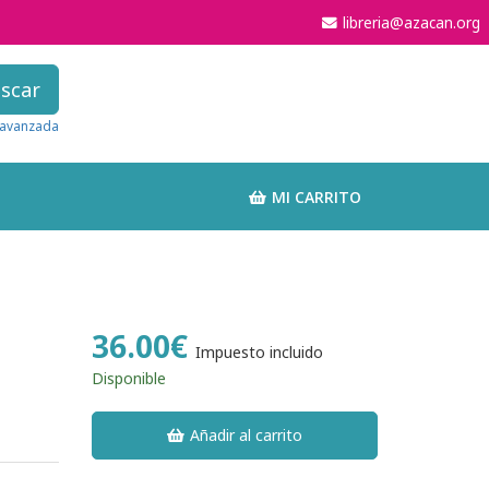
libreria@azacan.org
scar
avanzada
MI CARRITO
36.00€
Impuesto incluido
Disponible
Añadir al carrito