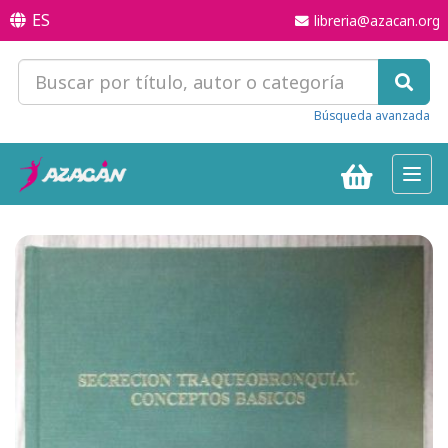
ES
libreria@azacan.org
Búsqueda avanzada
Toggl
navig