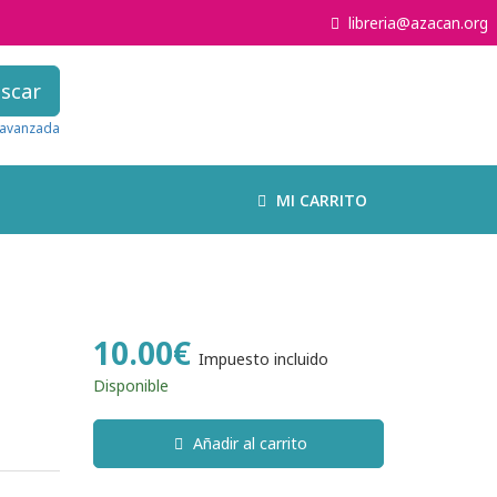
libreria@azacan.org
scar
avanzada
MI CARRITO
10.00€
Impuesto incluido
Disponible
Añadir al carrito