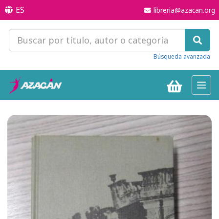
ES
libreria@azacan.org
Búsqueda avanzada
Toggl
navig