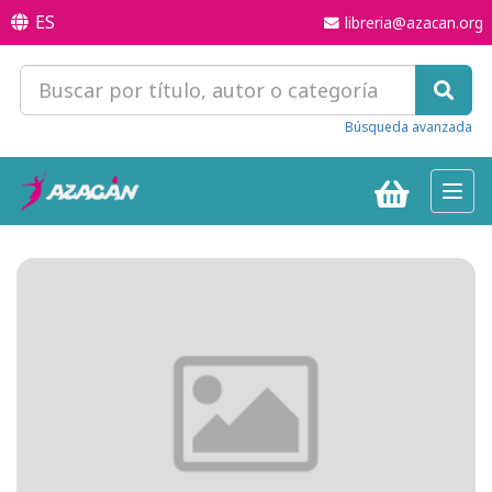
ES
libreria@azacan.org
Búsqueda avanzada
Toggl
navig