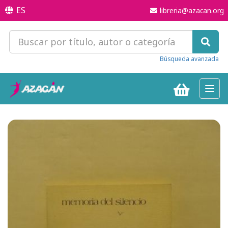
ES
libreria@azacan.org
Búsqueda avanzada
Toggl
navig