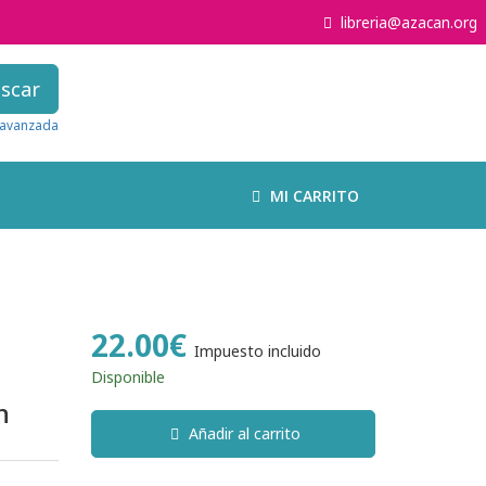
libreria@azacan.org
scar
avanzada
MI CARRITO
22.00€
Impuesto incluido
Disponible
n
Añadir al carrito