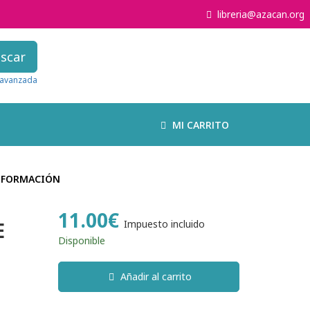
libreria@azacan.org
scar
avanzada
MI CARRITO
INFORMACIÓN
11.00€
E
Impuesto incluido
Disponible
Añadir al carrito