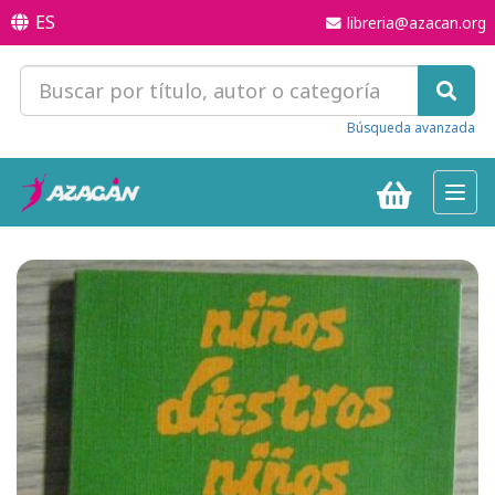
ES
libreria@azacan.org
Búsqueda avanzada
Toggl
navig