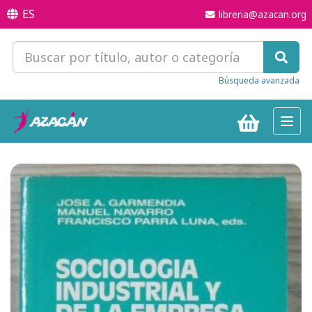
ES
libreria@azacan.org
Búsqueda avanzada
Toggl
navig