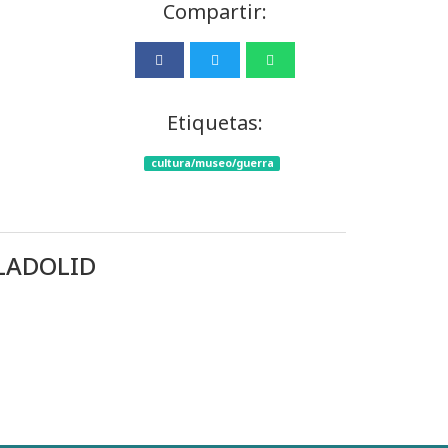
Compartir:
Etiquetas:
cultura/museo/guerra
LLADOLID