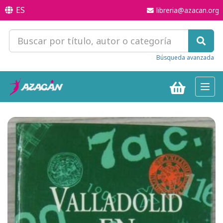
ES
libreria@azacan.org
Búsqueda avanzada
Toggl
navig