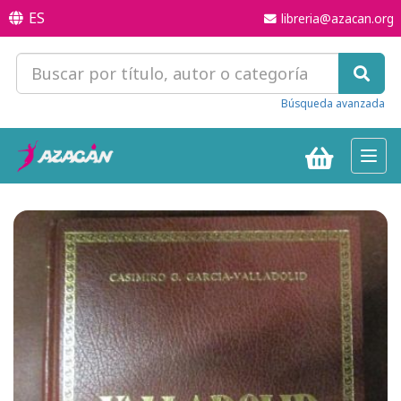
ES
libreria@azacan.org
Búsqueda avanzada
Toggl
navig