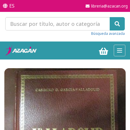
ES
libreria@azacan.org
Búsqueda avanzada
Toggl
navig