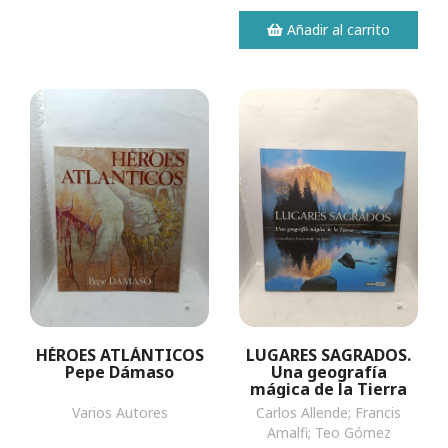
Añadir al carrito
HÉROES ATLÁNTICOS
LUGARES SAGRADOS.
Pepe Dámaso
Una geografía
mágica de la Tierra
Varios Autores
Carlos Allende; Francis
Amalfi; Teo Gómez