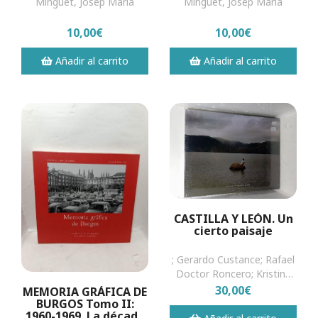
Minguet, Josep Maria
Minguet, Josep Maria
10,00€
10,00€
Añadir al carrito
Añadir al carrito
CASTILLA Y LEÓN. Un
cierto paisaje
; Gerardo Custance; Rafael
Doctor Roncero; Kristine
Guzmán Saratan
30,00€
MEMORIA GRÁFICA DE
BURGOS Tomo II:
1960-1969. La década