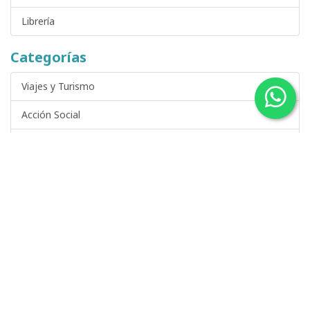
Librería
Categorías
Viajes y Turismo
Acción Social
Arte, Fotografía y Cine
Castilla y León
Ciencia, Arquitectura y Tecnología
Ciencia Ficción y Fantasía
DVDs de Cine y Series de Televisión
Derecho y Temas Jurídicos