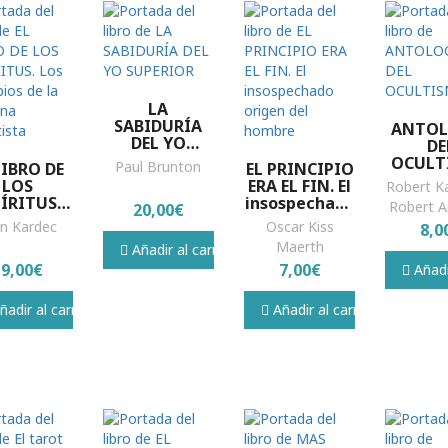
LA
SABIDURÍA
ANTOL
DEL YO
DE
SUPERIOR
OCULT
Paul Brunton
LIBRO DE
EL PRINCIPIO
LOS
ERA EL FIN. El
Robert Ka
ÍRITUS.
insospechado
Robert 
20,00€
principios
origen del
an Kardec
Oscar Kiss
8,0
de la
hombre
Maerth
Añadir al carrito
ctrina
19,00€
7,00€
iritista
Añadir
adir al carrito
Añadir al carrito