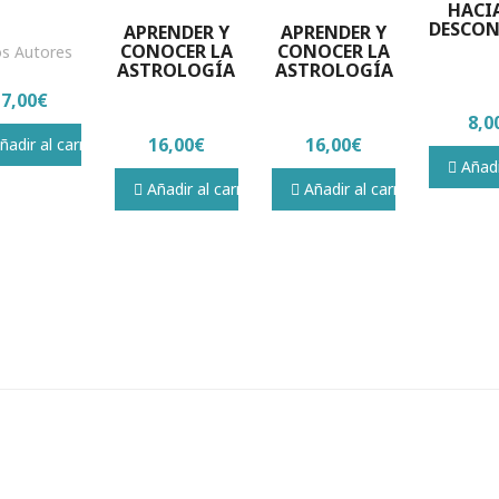
HACI
DESCO
APRENDER Y
APRENDER Y
CONOCER LA
CONOCER LA
os Autores
ASTROLOGÍA
ASTROLOGÍA
17,00€
8,0
16,00€
16,00€
adir al carrito
Añadir
Añadir al carrito
Añadir al carrito