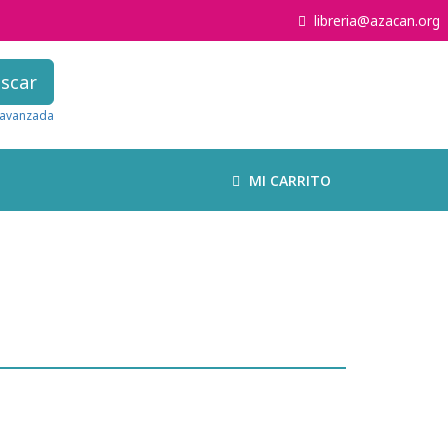
libreria@azacan.org
scar
avanzada
MI CARRITO