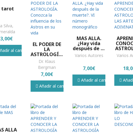
l tarot
a Silva,
meralda
MAS ALLA.
APREN
13,00€
¿Hay vida
CONOC
EL PODER DE
después de la
ASTRO
LA
adir al carrito
muerte?. VI
Y LAS 
ASTROLOGÍA.
Varios Autores
Varios A
número
ADIVIN
Conozca la
Dr. Klaus
monográfico
influencia de
Bergman
7,00€
18,
los Astros en
7,00€
su vida
Añadir al carrito
Añadir
Añadir al carrito
S ALLA