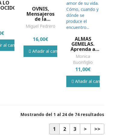
A LO
NOCIDO
OVNIS,
Mensajeros
de la
conciencia
Miguel Pedrero
global
0€
ALMAS
16,00€
GEMELAS.
 al carrito
Aprenda a
Añadir al carrito
identificar el
Monica
amor de su
Buonfiglio
vida. Cómo,
11,00€
cuando y
dónde se
produce el
Añadir al carrito
encuentro...
Mostrando del 1 al 24 de 74 resultados
1
2
3
>
>>