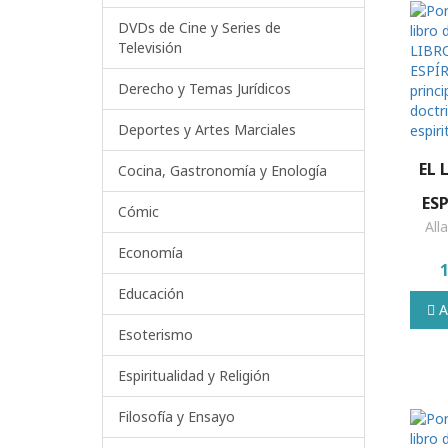
DVDs de Cine y Series de
Televisión
Derecho y Temas Jurídicos
Deportes y Artes Marciales
EL 
Cocina, Gastronomía y Enología
ESP
Cómic
Los 
All
Economía
do
esp
Educación
Añ
Esoterismo
Espiritualidad y Religión
Filosofía y Ensayo