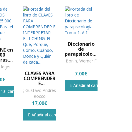
Diccionario
de
NI en
parapsicología.
000
Tomo 1. A-I
ras.
Bonin, Werner F
 el
Lleget
e que
CLAVES PARA
7,00€
prisa
COMPRENDER
00€
E
Añadir al carrito
INTERPRETAR
; Gustavo Andrés
 al carrito
EL I CHING. El
Rocco
Qué, Porqué,
17,00€
Cómo,
Cuándo,
Dónde y
Añadir al carrito
Quién de
cada...