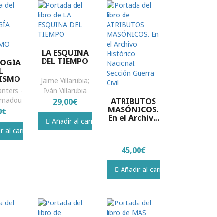
LA ESQUINA
DEL TIEMPO
OGÍA
L
ISMO
Jaime Villarubia;
nters -
Iván Villarubia
Amadou
ATRIBUTOS
29,00€
MASÓNICOS.
0€
En el Archivo
Añadir al carrito
Histórico
 al carrito
Nacional.
Sección
45,00€
Guerra Civil
Añadir al carrito