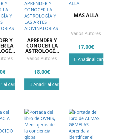
MAS ALLA
Varios Autores
DER Y
APRENDER Y
ER LA
CONOCER LA
17,00€
LOGÍA
ASTROLOGÍA
ARTES
Y LAS ARTES
utores
Varios Autores
Añadir al carrito
ATORIAS
ADIVINATORIAS
00€
18,00€
 al carrito
Añadir al carrito