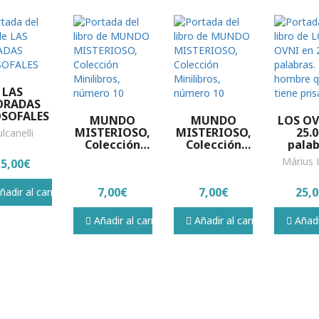
LAS
RADAS
OSOFALES
MUNDO
MUNDO
LOS OV
MISTERIOSO,
MISTERIOSO,
25.
lcanelli
Colección
Colección
palab
Minilibros,
Minilibros,
Para
Márius 
15,00€
número 10
número 10
hombr
tiene 
7,00€
7,00€
25,
adir al carrito
Añadir al carrito
Añadir al carrito
Añadir