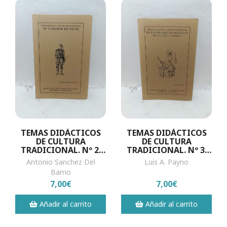
TEMAS DIDÁCTICOS
TEMAS DIDÁCTICOS
DE CULTURA
DE CULTURA
TRADICIONAL. Nº 2:
TRADICIONAL. Nº 3:
Danzas de palos
Instrumentos
Antonio Sanchez Del
Luis A. Payno
musicales de
Barrio
construcción sencilla
7,00€
7,00€
Añadir al carrito
Añadir al carrito