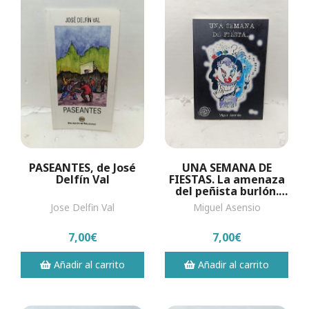
PASEANTES, de José
UNA SEMANA DE
Delfín Val
FIESTAS. La amenaza
del peñista burlón.
Una semana aún más
Jose Delfin Val
Miguel Asensio
negra
7,00€
7,00€
Añadir al carrito
Añadir al carrito