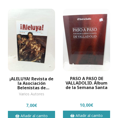
PASO A PASO DE
¡ALELUYA! Revista de
VALLADOLID. Álbum
la Asociación
de la Semana Santa
Belenistas de
Valladolid. Navidad
Varios Autores
2008, número 3
10,00€
7,00€
Añadir al carrito
Añadir al carrito