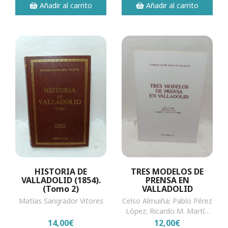
Añadir al carrito
Añadir al carrito
HISTORIA DE
TRES MODELOS DE
VALLADOLID (1854).
PRENSA EN
(Tomo 2)
VALLADOLID
Matías Sangrador Vitores
Celso Almuiña; Pablo Pérez
López; Ricardo M. Martín
de la Guardia
14,00€
12,00€