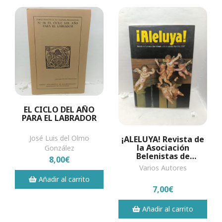
EL CICLO DEL AÑO
PARA EL LABRADOR
José Luis del Olmo
¡ALELUYA! Revista de
la Asociación
González
Belenistas de
8,00€
Valladolid. Navidad
Varios Autores
2007
Añadir al carrito
7,00€
Añadir al carrito