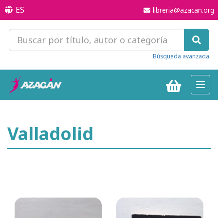
ES
libreria@azacan.org
Búsqueda avanzada
Toggl
navig
Valladolid