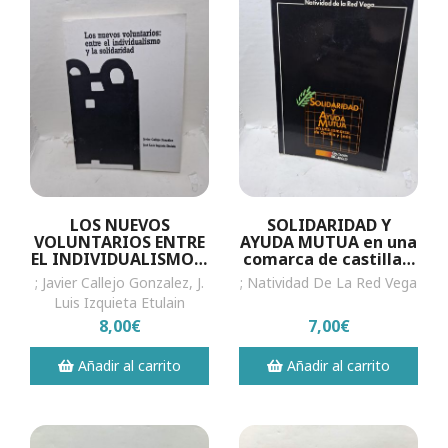
LOS NUEVOS
SOLIDARIDAD Y
VOLUNTARIOS ENTRE
AYUDA MUTUA en una
EL INDIVIDUALISMO Y
comarca de castilla y
LA SOLIDARIDAD
leon
; Javier Callejo Gonzalez, J.
; Natividad De La Red Vega
Luis Izquieta Etulain
8,00€
7,00€
Añadir al carrito
Añadir al carrito