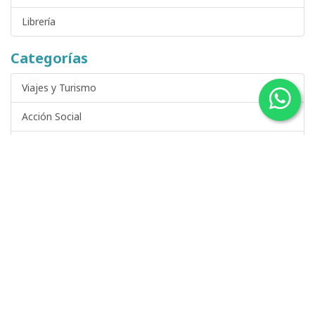
Librería
Categorías
Viajes y Turismo
Acción Social
Arte, Fotografía y Cine
Castilla y León
Ciencia, Arquitectura y Tecnología
Ciencia Ficción y Fantasía
DVDs de Cine y Series de Televisión
Derecho y Temas Jurídicos