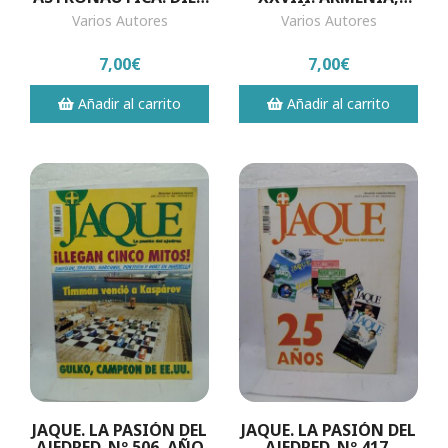
LECCIONES
CAMPEÓN DE EUROPA.
Varios Autores
Varios Autores
APRENDIDAS EN EL
ESTIMULANTES
CONFLICTO DE LIBIA.
ARTIFICIALES...
7,00€
7,00€
Añadir al carrito
Añadir al carrito
JAQUE. LA PASIÓN DEL
JAQUE. LA PASIÓN DEL
AJEDRED. Nº 506. AÑO
AJEDRED. Nº 417.