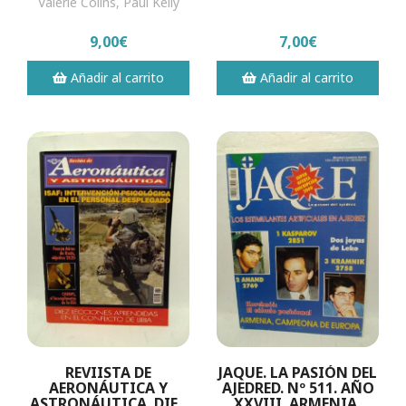
Valerie Colins, Paul Kelly
9,00€
7,00€
Añadir al carrito
Añadir al carrito
REVIISTA DE
JAQUE. LA PASIÓN DEL
AERONÁUTICA Y
AJEDRED. Nº 511. AÑO
ASTRONÁUTICA. DIEZ
XXVIII. ARMENIA,