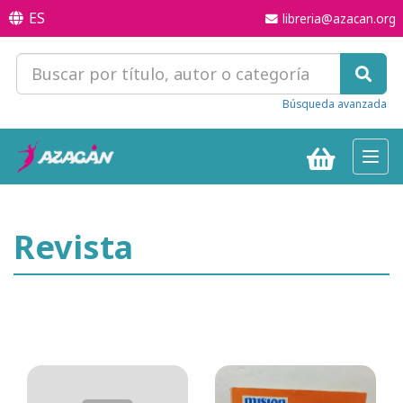
ES
libreria@azacan.org
Búsqueda avanzada
Toggl
navig
Revista