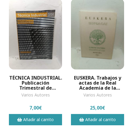
TÉCNICA INDUSTRIAL.
EUSKERA. Trabajos y
Publicación
actas de la Real
Trimestral de
Academia de la
Ingeniería y
Lengua Vasca
Varios Autores
Varios Autores
Humanidades,
Número 254,
7,00€
25,00€
Septiembre 2004,...
Añadir al carrito
Añadir al carrito