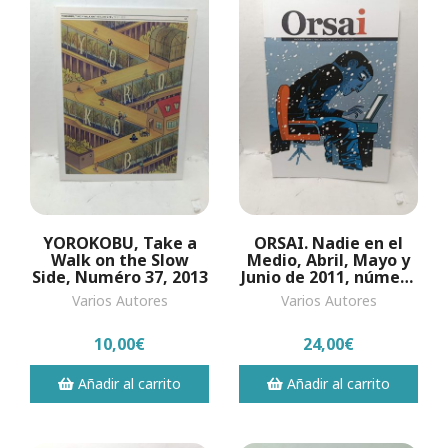
YOROKOBU, Take a
ORSAI. Nadie en el
Walk on the Slow
Medio, Abril, Mayo y
Side, Numéro 37, 2013
Junio de 2011, número
2
Varios Autores
Varios Autores
10,00€
24,00€
Añadir al carrito
Añadir al carrito