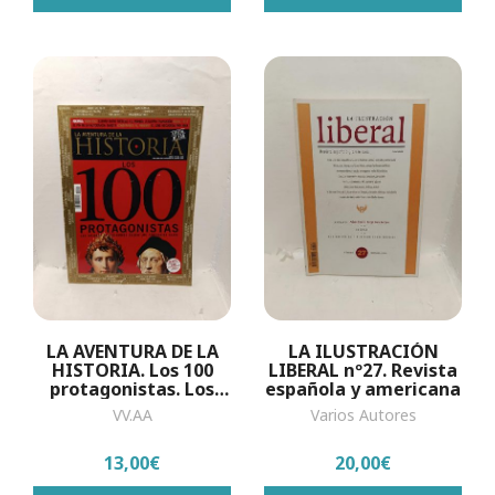
LA AVENTURA DE LA
LA ILUSTRACIÓN
HISTORIA. Los 100
LIBERAL nº27. Revista
protagonistas. Los
española y americana
mejores historiadores
VV.AA
Varios Autores
eligen los personajes
clave....
13,00€
20,00€