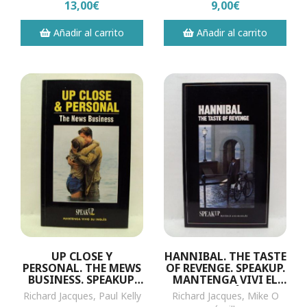
13,00€
9,00€
Añadir al carrito
Añadir al carrito
UP CLOSE Y
HANNIBAL. THE TASTE
PERSONAL. THE MEWS
OF REVENGE. SPEAKUP.
BUSINESS. SPEAKUP.
MANTENGA VIVI EL
MANTENGA VIVI EL
INGLÉS
Richard Jacques, Paul Kelly
Richard Jacques, Mike O
INGLÉS