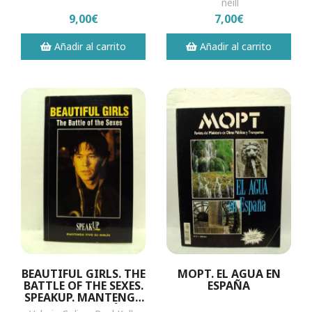
´neill
9,00€
7,00€
Añadir al carrito
Añadir al carrito
BEAUTIFUL GIRLS. THE
MOPT. EL AGUA EN
BATTLE OF THE SEXES.
ESPAÑA
SPEAKUP. MANTENGA
VIVI EL INGLÉS