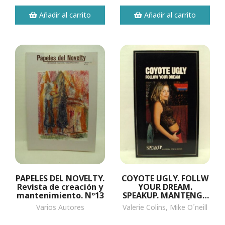
Añadir al carrito
Añadir al carrito
PAPELES DEL NOVELTY.
COYOTE UGLY. FOLLW
Revista de creación y
YOUR DREAM.
mantenimiento. Nº13
SPEAKUP. MANTENGA
VIVI EL INGLÉS
Varios Autores
Valerie Colins, Mike O´neill