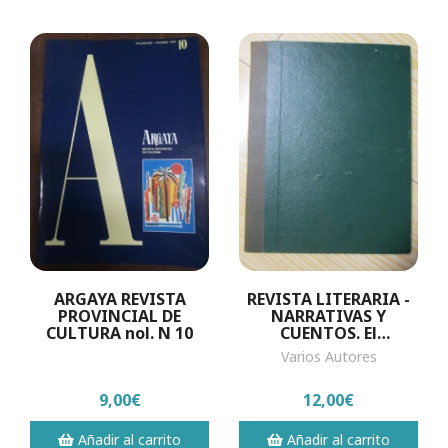
ARGAYA REVISTA
REVISTA LITERARIA -
PROVINCIAL DE
NARRATIVAS Y
CULTURA nol. N 10
CUENTOS. El
asesinato del fuerte
Varios Autores
Medbury, La
Serpiente Verde, Los
9,00€
12,00€
Cazadores...
Añadir al carrito
Añadir al carrito