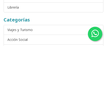
Librería
Categorías
Viajes y Turismo
Acción Social
Arte, Fotografía y Cine
Castilla y León
Ciencia, Arquitectura y Tecnología
Ciencia Ficción y Fantasía
DVDs de Cine y Series de Televisión
Derecho y Temas Jurídicos