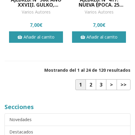
XXVIII. GULKO,
NUEVA ÉPOCA. 25
CAMPEÓN DE EE.UU.
AÑOS
Varios Autores
Varios Autores
TIMMAN VENCIÓ A
KASPÁROV
7,00€
7,00€
Añadir al carrito
Añadir al carrito
Mostrando del 1 al 24 de 120 resultados
1
2
3
>
>>
Secciones
Novedades
Destacados