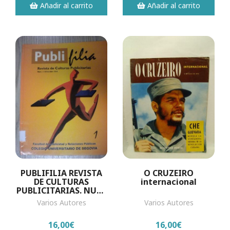
Añadir al carrito
Añadir al carrito
PUBLIFILIA REVISTA
O CRUZEIRO
DE CULTURAS
internacional
PUBLICITARIAS. NUM.
1
Varios Autores
Varios Autores
16,00€
16,00€